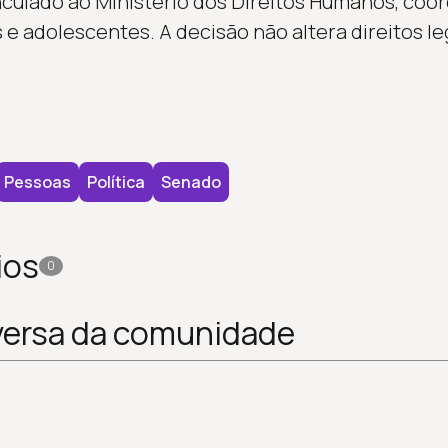
culado ao Ministério dos Direitos Humanos, coor
e adolescentes. A decisão não altera direitos le
Pessoas
Política
Senado
ios
0
versa da comunidade