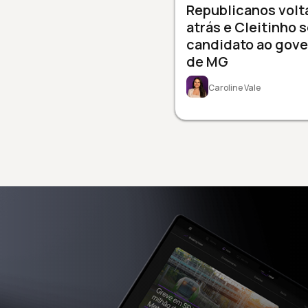
Republicanos volt
atrás e Cleitinho 
candidato ao gov
de MG
Caroline Vale