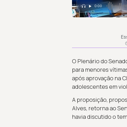
0:00
Es
O Plenário do Senado
para menores vítimas
após aprovação na CD
adolescentes em viol
A proposição, propos
Alves, retorna ao Se
havia discutido o tem