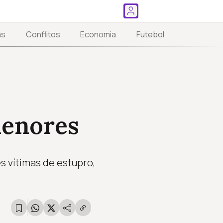
as
Conflitos
Economia
Futebol
menores
 vítimas de estupro,