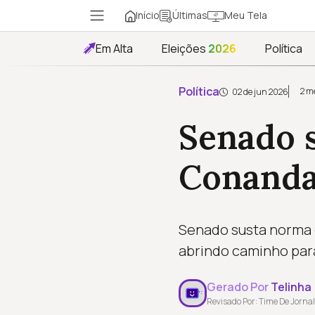
Início
Meu Tela
Últimas
Em Alta
Eleições
2026
Política
Política
2 m
02 de jun 2026
Senado 
Conanda
Senado susta norma d
abrindo caminho par
Gerado Por
Telinha
Revisado Por: Time De Jornal