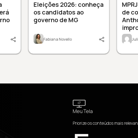
a
Eleições 2026: conheça
MPRJ
será
os candidatos ao
de c
erno
governo de MG
Anth
impr
Fabiana Novello
Ju
Meu Tela
Priorize os conteúdos mais relevan