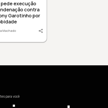
 pede execução
ondenação contra
ony Garotinho por
obidade
lia Machado
tes para você