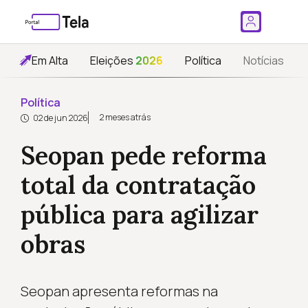
Em Alta
Eleições
2026
Política
Notícias
Política
2 meses atrás
02 de jun 2026
Seopan pede reforma
total da contratação
pública para agilizar
obras
Seopan apresenta reformas na