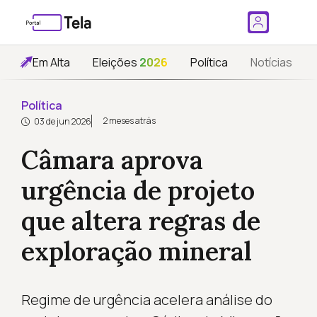
Em Alta
Eleições
2026
Política
Notícias
Política
2 meses atrás
03 de jun 2026
Câmara aprova
urgência de projeto
que altera regras de
exploração mineral
Regime de urgência acelera análise do