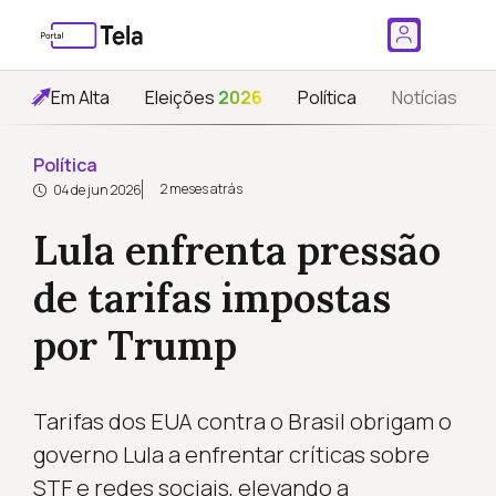
Em Alta
Eleições
2026
Política
Notícias
Política
2 meses atrás
04 de jun 2026
Lula enfrenta pressão
de tarifas impostas
por Trump
Tarifas dos EUA contra o Brasil obrigam o
governo Lula a enfrentar críticas sobre
STF e redes sociais, elevando a