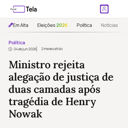
Em Alta
Eleições
2026
Política
Notícias
Política
2 meses atrás
04 de jun 2026
Ministro rejeita
alegação de justiça de
duas camadas após
tragédia de Henry
Nowak