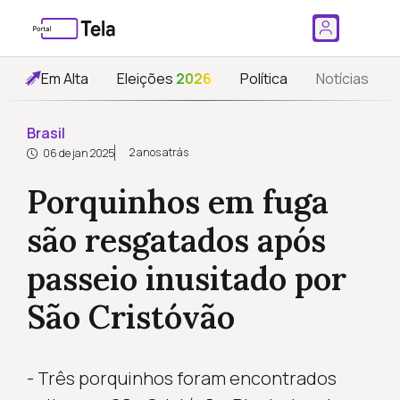
Em Alta
Eleições
2026
Política
Notícias
Brasil
2 anos atrás
06 de jan 2025
Porquinhos em fuga
são resgatados após
passeio inusitado por
São Cristóvão
- Três porquinhos foram encontrados