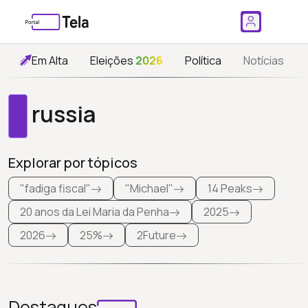
Em Alta
Eleições
2026
Política
Notícias
russia
Explorar por tópicos
"fadiga fiscal"
"Michael"
14 Peaks
20 anos da Lei Maria da Penha
2025
2026
25%
2Future
Destaques