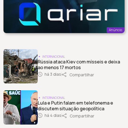
Anúncio
INTERNACIONAL
Rússia ataca Kiev com mísseis e deixa
ao menos 17 mortos
há 3 dias
Compartilhar
INTERNACIONAL
Lula e Putin falam em telefonema e
discutem situação geopolítica
há 4 dias
Compartilhar