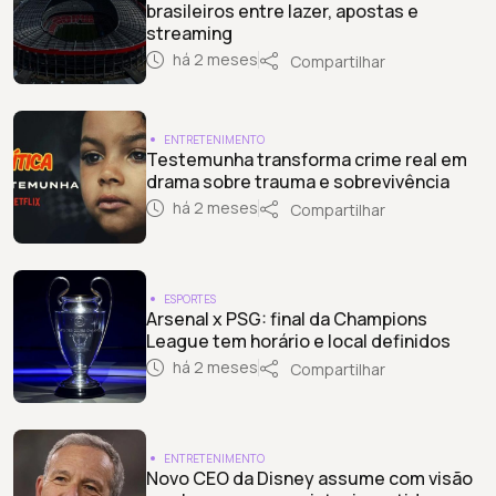
brasileiros entre lazer, apostas e
streaming
há 2 meses
Compartilhar
ENTRETENIMENTO
Testemunha transforma crime real em
drama sobre trauma e sobrevivência
há 2 meses
Compartilhar
ESPORTES
Arsenal x PSG: final da Champions
League tem horário e local definidos
há 2 meses
Compartilhar
ENTRETENIMENTO
Novo CEO da Disney assume com visão