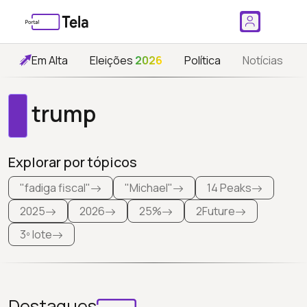
Em Alta
Eleições
2026
Política
Notícias
trump
Explorar por tópicos
"fadiga fiscal"
"Michael"
14 Peaks
2025
2026
25%
2Future
3º lote
Destaques