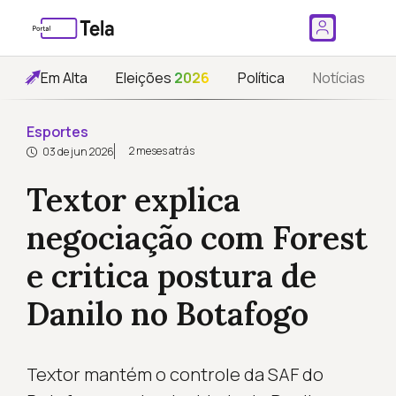
Em Alta
Eleições
2026
Política
Notícias
Esportes
2 meses atrás
03 de jun 2026
Textor explica
negociação com Forest
e critica postura de
Danilo no Botafogo
Textor mantém o controle da SAF do