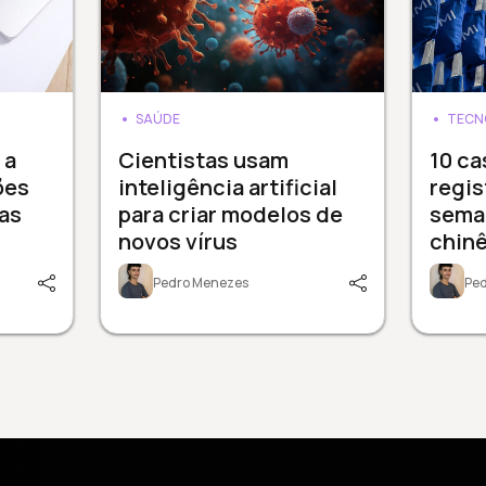
SAÚDE
TECN
 a
Cientistas usam
10 ca
ões
inteligência artificial
regis
as
para criar modelos de
sema
novos vírus
chinê
Pedro Menezes
Pe