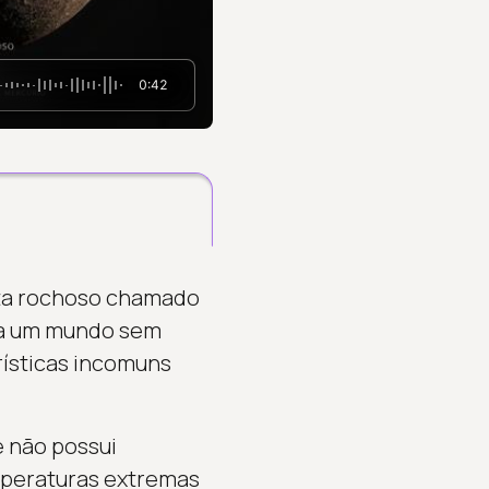
0:42
eta rochoso chamado
ara um mundo sem
rísticas incomuns
 não possui
emperaturas extremas