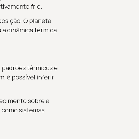
tivamente frio.
posição. O planeta
a a dinâmica térmica
 padrões térmicos e
, é possível inferir
hecimento sobre a
r como sistemas
.