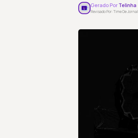
Gerado Por
Telinha
Revisado Por: Time De Jornal