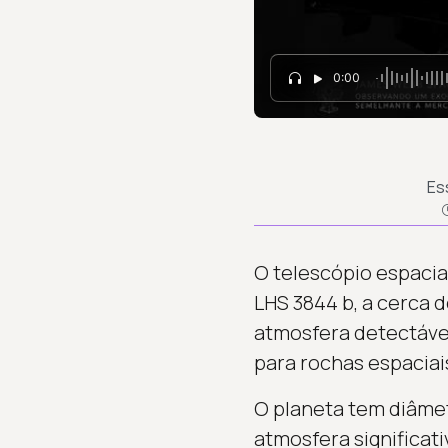
0:00
Es
O telescópio espaci
LHS 3844 b, a cerca 
atmosfera detectável
para rochas espaciai
O planeta tem diâme
atmosfera significat