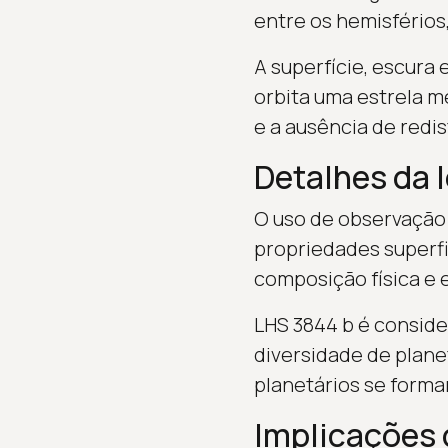
entre os hemisférios,
A superfície, escura
orbita uma estrela m
e a ausência de redis
Detalhes da 
O uso de observação
propriedades superfic
composição física e 
LHS 3844 b é conside
diversidade de plan
planetários se form
Implicações 