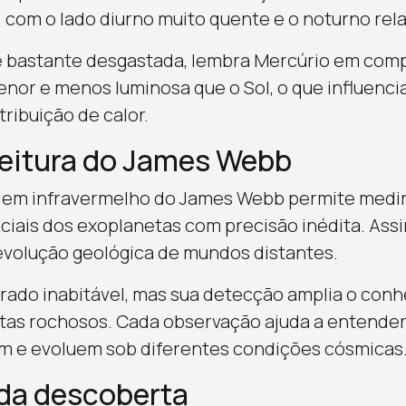
 com o lado diurno muito quente e o noturno rela
 e bastante desgastada, lembra Mercúrio em com
enor e menos luminosa que o Sol, o que influenci
tribuição de calor.
leitura do James Webb
 em infravermelho do James Webb permite medir
iais dos exoplanetas com precisão inédita. Assim
evolução geológica de mundos distantes.
rado inabitável, mas sua detecção amplia o con
etas rochosos. Cada observação ajuda a entende
am e evoluem sob diferentes condições cósmicas
da descoberta