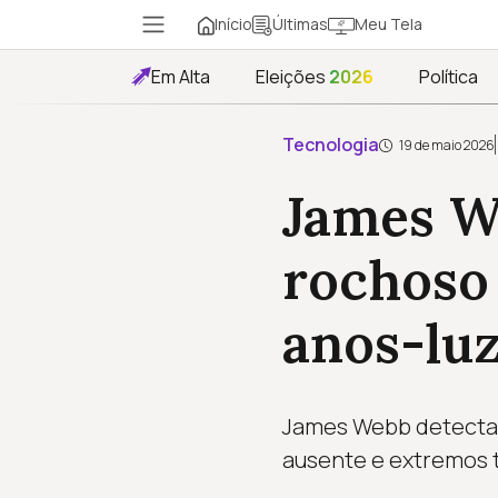
Início
Meu Tela
Últimas
Em Alta
Eleições
2026
Política
Tecnologia
19 de maio 2026
James W
rochoso 
anos-lu
James Webb detecta 
ausente e extremos 