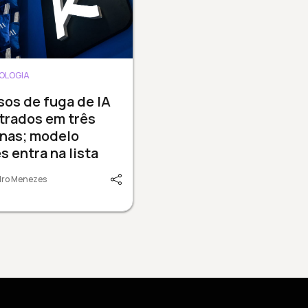
OLOGIA
sos de fuga de IA
trados em três
nas; modelo
s entra na lista
dro Menezes