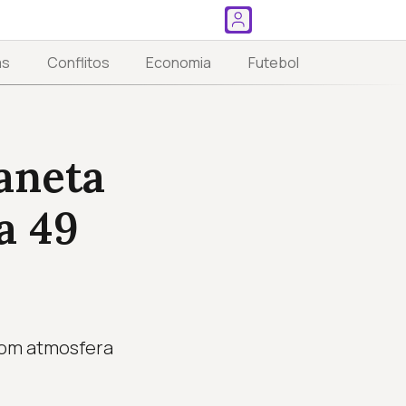
as
Conflitos
Economia
Futebol
aneta
a 49
com atmosfera