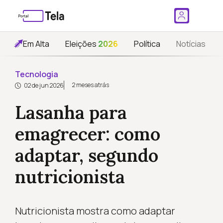
Em Alta
Eleições
2026
Política
Notícias
Tecnologia
2 meses atrás
02 de jun 2026
Lasanha para
emagrecer: como
adaptar, segundo
nutricionista
Nutricionista mostra como adaptar