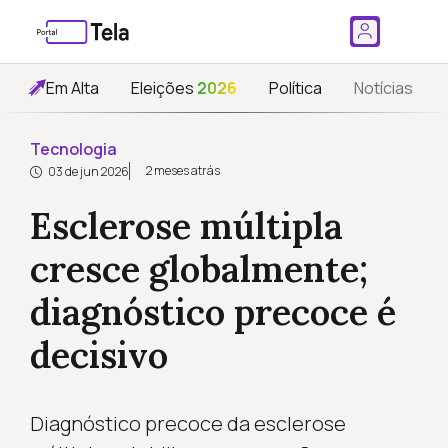
Em Alta
Eleições
2026
Política
Notícias
Tecnologia
2 meses atrás
03 de jun 2026
Esclerose múltipla
cresce globalmente;
diagnóstico precoce é
decisivo
Diagnóstico precoce da esclerose