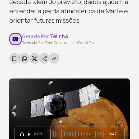
década, além do previsto; dados ajudam a
entender a perda atmosférica de Marte e
orientar futuras missões
Gerado Por
Telinha
Revisado Por: Time De Jornalismo Portal Tela
0:00
0:47