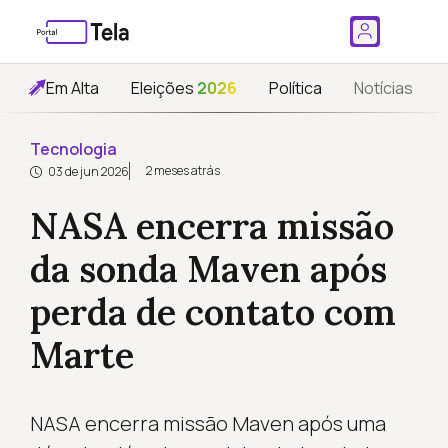
Em Alta
Eleições
2026
Política
Notícias
Tecnologia
2 meses atrás
03 de jun 2026
NASA encerra missão
da sonda Maven após
perda de contato com
Marte
NASA encerra missão Maven após uma