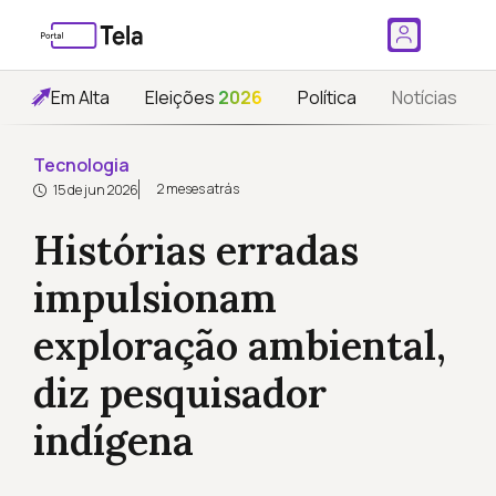
Em Alta
Eleições
2026
Política
Notícias
Tecnologia
2 meses atrás
15 de jun 2026
Histórias erradas
impulsionam
exploração ambiental,
diz pesquisador
indígena