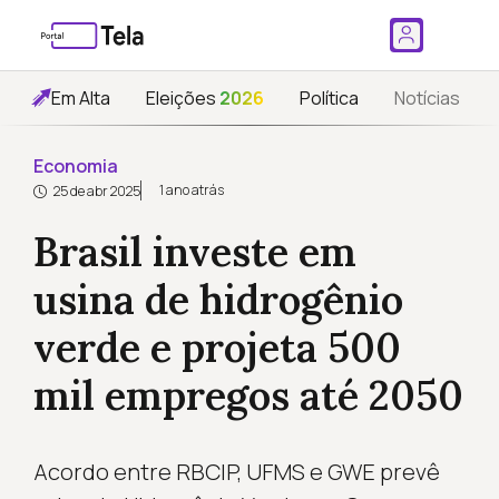
Em Alta
Eleições
2026
Política
Notícias
Economia
1 ano atrás
25 de abr 2025
Brasil investe em
usina de hidrogênio
verde e projeta 500
mil empregos até 2050
Acordo entre RBCIP, UFMS e GWE prevê