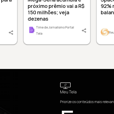
próximo prêmio vai a R$
92% 
150 milhões; veja
balan
dezenas
Time de Jornalismo Portal
Re
Tela
Meu Tela
Priorize os conteúdos mais relevan