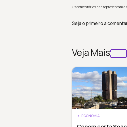
Os comentários não representam a op
Seja o primeiro a comenta
Veja Mais
ECONOMIA
Copom corta Selic