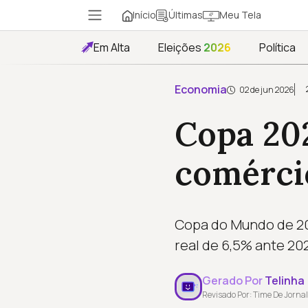
Início
Meu Tela
Últimas
Em Alta
Eleições
2026
Política
Economia
02 de jun 2026
Copa 202
comércio
Copa do Mundo de 202
real de 6,5% ante 202
Gerado Por
Telinha
Revisado Por: Time De Jornal