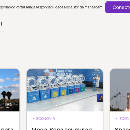
Conecte
inião do Portal Tela; a responsabilidade é do autor da mensagem.
r!
ECONOMIA
ECON
 para
Mega-Sena acumula e
Spac