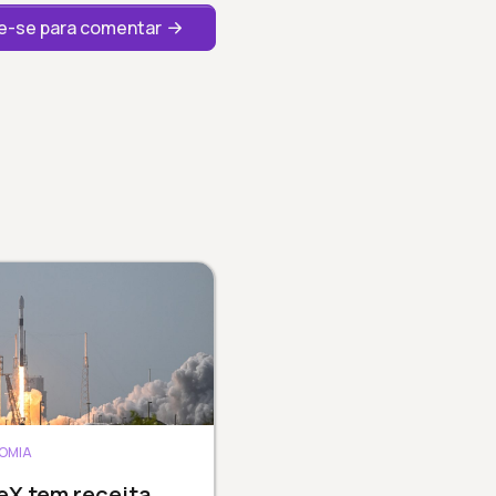
-se para comentar
OMIA
eX tem receita