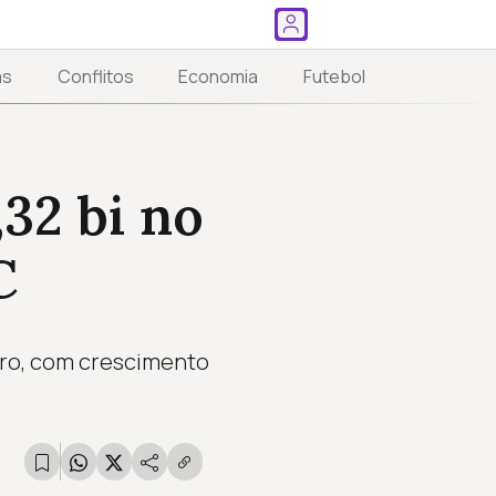
as
Conflitos
Economia
Futebol
32 bi no
C
iro, com crescimento