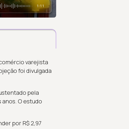
1:11
comércio varejista
ojeção foi divulgada
sustentado pela
s anos. O estudo
der por R$ 2,97