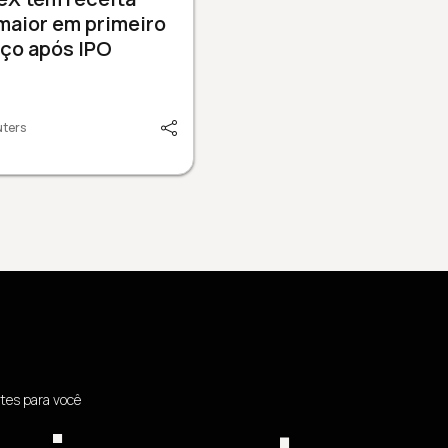
maior em primeiro
ço após IPO
uters
tes para você