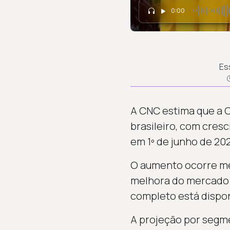
0:00
Es
A CNC estima que a C
brasileiro, com cresc
em 1º de junho de 20
O aumento ocorre mes
melhora do mercado d
completo está dispon
A projeção por segm