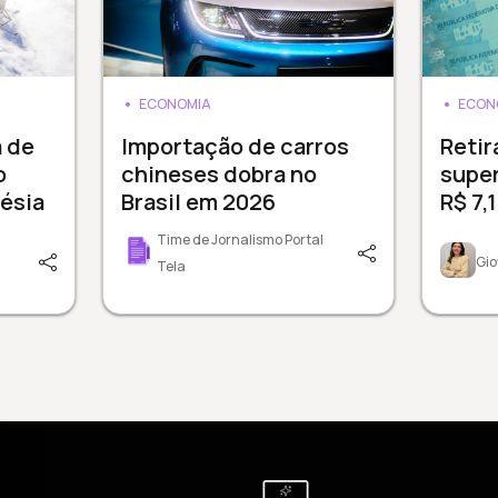
ECONOMIA
ECON
a de
Importação de carros
Reti
o
chineses dobra no
supe
ésia
Brasil em 2026
R$ 7,
Time de Jornalismo Portal
Gio
Tela