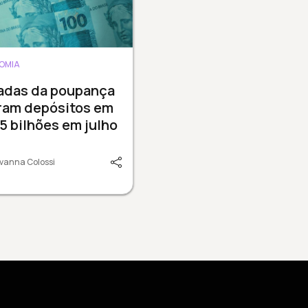
OMIA
radas da poupança
ram depósitos em
15 bilhões em julho
vanna Colossi