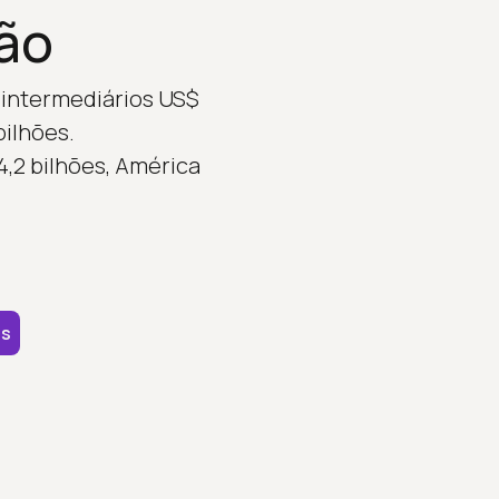
ião
 intermediários US$
bilhões.
,2 bilhões, América
is