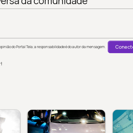
versa da comunidade
Conecte
inião do Portal Tela; a responsabilidade é do autor da mensagem.
r!