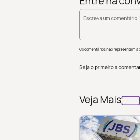
Entre na con
Escreva um comentário
Os comentários não representam a op
Seja o primeiro a comenta
Veja Mais