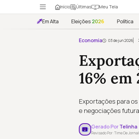
Início
Meu Tela
Últimas
Em Alta
Eleições
2026
Política
Economia
03 de jun 2026
Exporta
16% em 
Exportações para os 
e negociações futura
Gerado Por
Telinha
Revisado Por: Time De Jornal