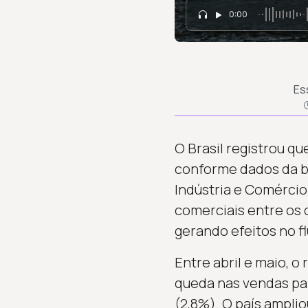
0:00
Es
O Brasil registrou q
conforme dados da ba
Indústria e Comércio
comerciais entre os 
gerando efeitos no f
Entre abril e maio, 
queda nas vendas par
(2,8%). O país amplio