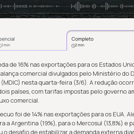
sencial
Completo
1 min
2 min
ueda de 16% nas exportações para os Estados Uni
lança comercial divulgados pelo Ministério do 
 (MDIC) nesta quarta-feira (3/6). A redução oco
dois países, com tarifas impostas pelo governo 
luxo comercial.
o recuo foi de 14% nas exportações para os EUA. A
a a Argentina (19%), para o Mercosul (13,8%) e p
u o desafio de estabilizar a demanda externa dia