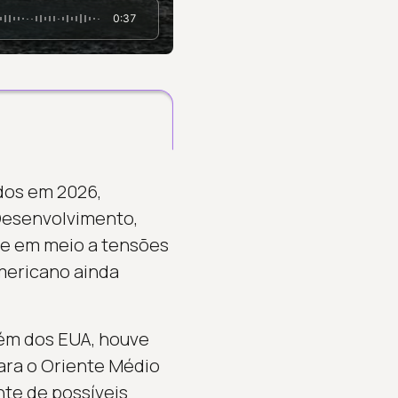
0:37
dos em 2026,
Desenvolvimento,
rre em meio a tensões
americano ainda
lém dos EUA, houve
ara o Oriente Médio
nte de possíveis