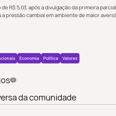
 de R$ 5,03, após a divulgação da primeira parci
u a pressão cambial em ambiente de maior aversão
cionais
Economia
Política
Valores
ios
0
versa da comunidade