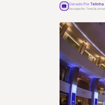
Gerado Por
Telinha
Revisado Por: Time De Jornal