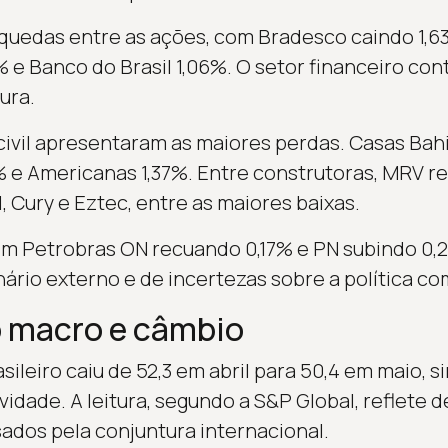
quedas entre as ações, com Bradesco caindo 1,6
% e Banco do Brasil 1,06%. O setor financeiro con
ura.
civil apresentaram as maiores perdas. Casas Bahi
 e Americanas 1,37%. Entre construtoras, MRV r
, Cury e Eztec, entre as maiores baixas.
om Petrobras ON recuando 0,17% e PN subindo 0,2
nário externo e de incertezas sobre a política co
macro e câmbio
sileiro caiu de 52,3 em abril para 50,4 em maio, s
vidade. A leitura, segundo a S&P Global, reflete 
ados pela conjuntura internacional.