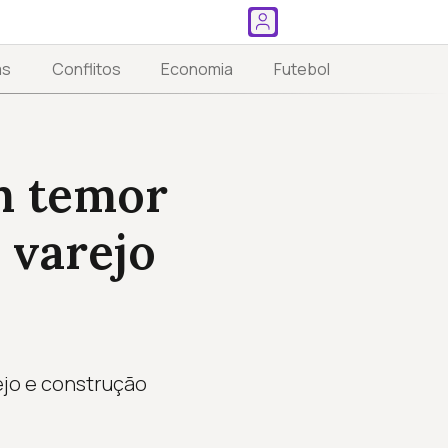
as
Conflitos
Economia
Futebol
m temor
 varejo
ejo e construção