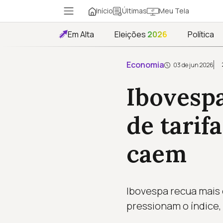
Início
Meu Tela
Últimas
Em Alta
Eleições
2026
Política
Economia
03 de jun 2026
Ibovesp
de tarif
caem
Ibovespa recua mais 
pressionam o índice,