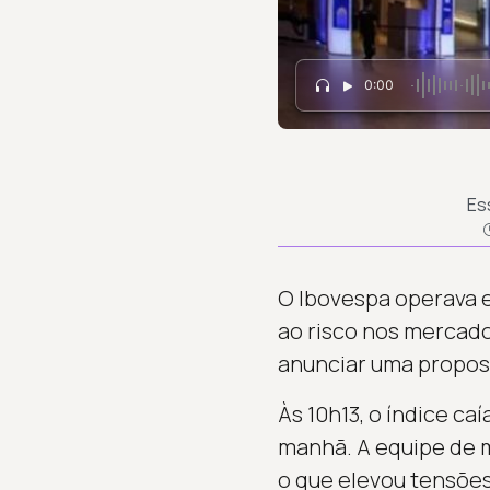
0:00
Es
O Ibovespa operava 
ao risco nos mercado
anunciar uma proposta
Às 10h13, o índice ca
manhã. A equipe de m
o que elevou tensões