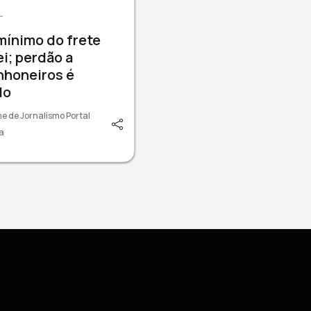
L
mínimo do frete
lei; perdão a
nhoneiros é
do
e de Jornalismo Portal
a