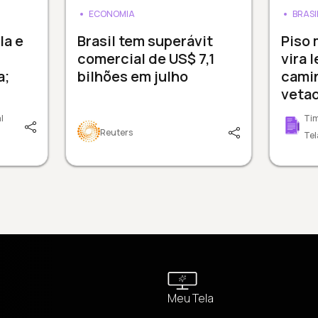
ECONOMIA
BRASI
a e
Brasil tem superávit
Piso 
comercial de US$ 7,1
vira 
a;
bilhões em julho
cami
veta
l
Tim
Reuters
Tel
Meu Tela