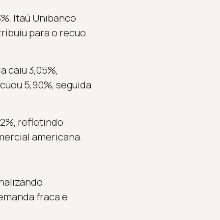
3%, Itaú Unibanco
tribuiu para o recuo
a caiu 3,05%,
ecuou 5,90%, seguida
2%, refletindo
mercial americana.
inalizando
demanda fraca e