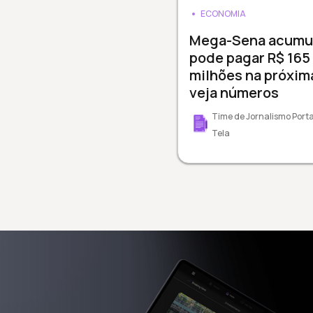
ECONOMIA
Mega-Sena acumul
pode pagar R$ 165
milhões na próxim
veja números
Time de Jornalismo Porta
Tela