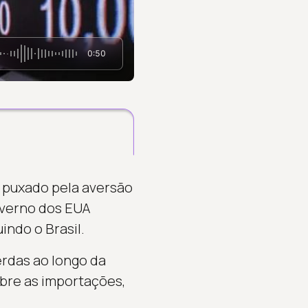
0:50
 puxado pela aversão
overno dos EUA
indo o Brasil.
erdas ao longo da
obre as importações,