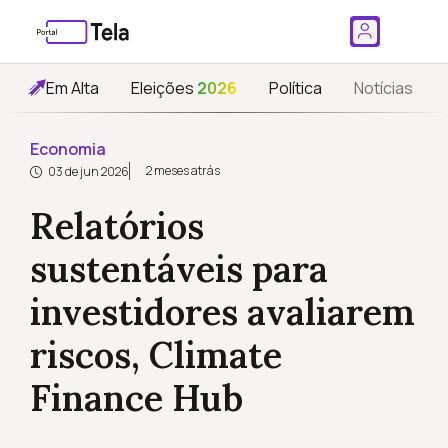
Em Alta
Eleições
2026
Política
Notícias
Economia
2 meses atrás
03 de jun 2026
Relatórios
sustentáveis para
investidores avaliarem
riscos, Climate
Finance Hub