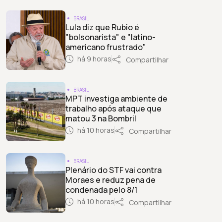
BRASIL
Lula diz que Rubio é
"bolsonarista" e "latino-
americano frustrado"
há 9 horas
Compartilhar
BRASIL
MPT investiga ambiente de
trabalho após ataque que
matou 3 na Bombril
há 10 horas
Compartilhar
BRASIL
Plenário do STF vai contra
Moraes e reduz pena de
condenada pelo 8/1
há 10 horas
Compartilhar