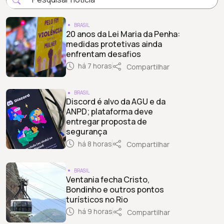
BRASIL
20 anos da Lei Maria da Penha:
medidas protetivas ainda
enfrentam desafios
há 7 horas
Compartilhar
BRASIL
Discord é alvo da AGU e da
ANPD; plataforma deve
entregar proposta de
segurança
há 8 horas
Compartilhar
BRASIL
Ventania fecha Cristo,
Bondinho e outros pontos
turísticos no Rio
há 9 horas
Compartilhar