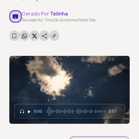
Gerado Por
Telinha
Revisado Por: Time De Jornalismo Portal Tela
0:00
0:57