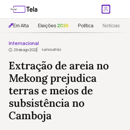
Em Alta
Eleições
2026
Política
Notícias
Internacional
4 anos atrás
29 de ago 2022
Extração de areia no
Mekong prejudica
terras e meios de
subsistência no
Camboja