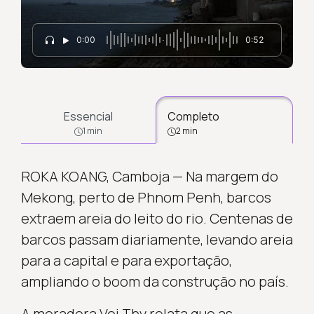
0:00
0:52
Essencial
Completo
1 min
2 min
ROKA KOANG, Camboja — Na margem do
Mekong, perto de Phnom Penh, barcos
extraem areia do leito do rio. Centenas de
barcos passam diariamente, levando areia
para a capital e para exportação,
ampliando o boom da construção no país.
A moradora Voi Thy relata que as