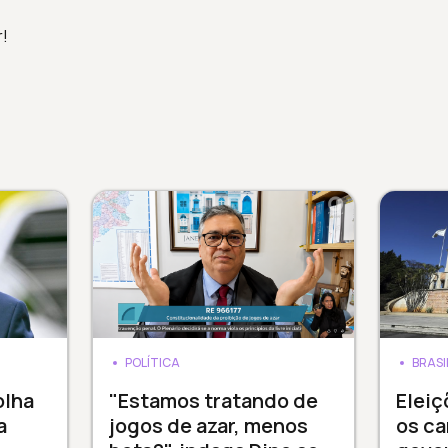
r!
POLÍTICA
BRASI
olha
"Estamos tratando de
Elei
a
jogos de azar, menos
os ca