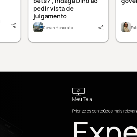
bets?", indaga Dino ao
gove
pedir vista de
julgamento
l
Renan Honorato
Fab
Meu Tela
Priorize os conteúdos mais relevan
Expe