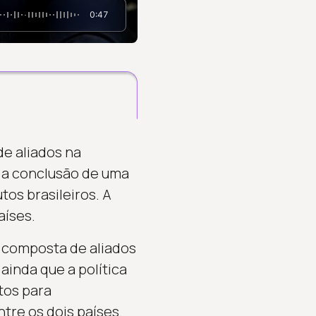
0:47
de aliados na
 a conclusão de uma
os brasileiros. A
aíses.
é composta de aliados
inda que a política
tos para
re os dois países.