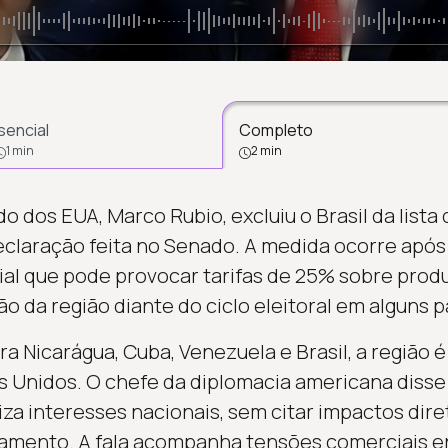
sencial
Completo
1 min
2 min
o dos EUA, Marco Rubio, excluiu o Brasil da lista 
claração feita no Senado. A medida ocorre após
al que pode provocar tarifas de 25% sobre produt
ão da região diante do ciclo eleitoral em alguns p
ra Nicarágua, Cuba, Venezuela e Brasil, a região 
 Unidos. O chefe da diplomacia americana disse a
iza interesses nacionais, sem citar impactos dire
mento. A fala acompanha tensões comerciais ent