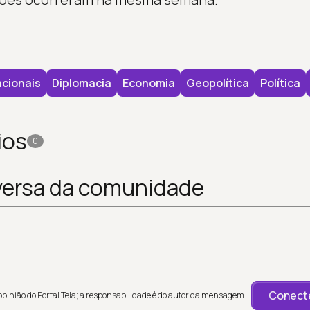
cionais
Diplomacia
Economia
Geopolítica
Política
ios
0
versa da comunidade
Conecte
inião do Portal Tela; a responsabilidade é do autor da mensagem.