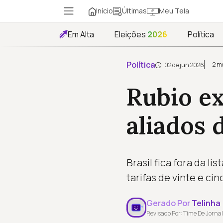
Início
Meu Tela
Últimas
Em Alta
Eleições
2026
Política
Política
2 m
02 de jun 2026
Rubio exc
aliados 
Brasil fica fora da l
tarifas de vinte e ci
Gerado Por
Telinha
Revisado Por: Time De Jornal