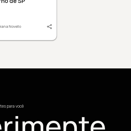
rno de SP
iana Novello
tes para você
rimente