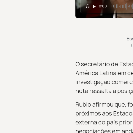
0:00
Es
O secretário de Estad
América Latina em de
investigação comerci
nota ressalta a posiç
Rubio afirmou que, fo
próximos aos Estados
externa do país prior
negociações em anda