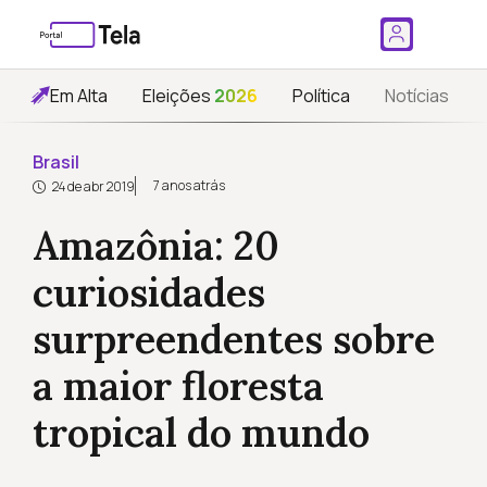
Em Alta
Eleições
2026
Política
Notícias
Brasil
7 anos atrás
24 de abr 2019
Amazônia: 20
curiosidades
surpreendentes sobre
a maior floresta
tropical do mundo