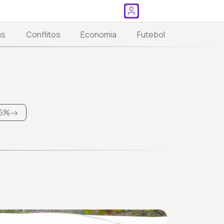
as
Conflitos
Economia
Futebol
5%