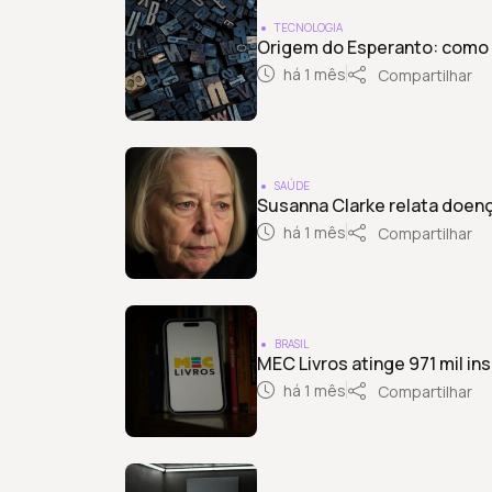
TECNOLOGIA
Origem do Esperanto: como s
há 1 mês
Compartilhar
SAÚDE
Susanna Clarke relata doenç
há 1 mês
Compartilhar
BRASIL
MEC Livros atinge 971 mil i
há 1 mês
Compartilhar