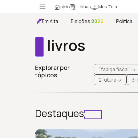
Início
Meu Tela
Últimas
Em Alta
Eleições
2026
Política
livros
Explorar por
"fadiga fiscal"
tópicos
2Future
3º
Destaques