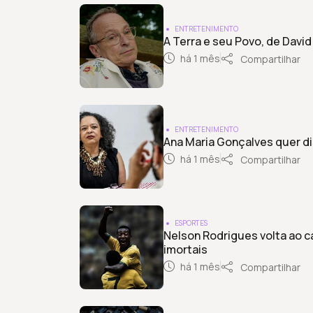
ENTRETENIMENTO
A Terra e seu Povo, de David 
há 1 mês
Compartilhar
ENTRETENIMENTO
Ana Maria Gonçalves quer disp
há 1 mês
Compartilhar
ESPORTES
Nelson Rodrigues volta ao
imortais
há 1 mês
Compartilhar