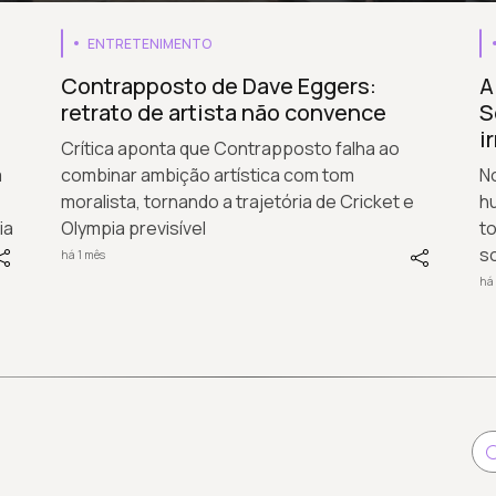
ENTRETENIMENTO
Contrapposto de Dave Eggers:
A
retrato de artista não convence
S
i
Crítica aponta que Contrapposto falha ao
a
combinar ambição artística com tom
N
moralista, tornando a trajetória de Cricket e
h
ia
Olympia previsível
t
s
há 1 mês
há 