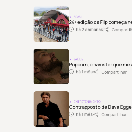
BRASIL
24ª edição da Flip começa n
há 2 semanas
Compartil
SAÚDE
Popcorn, o hamster que me
há 1 mês
Compartilhar
ENTRETENIMENTO
Contrapposto de Dave Egger
há 1 mês
Compartilhar