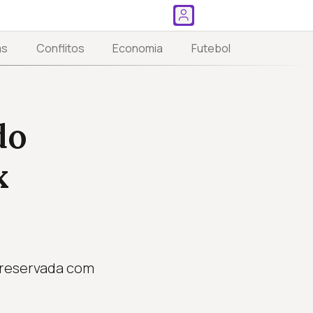
as
Conflitos
Economia
Futebol
do
x
preservada com