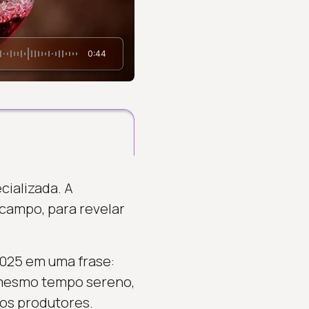
0:44
cializada. A
campo, para revelar
2025 em uma frase:
o mesmo tempo sereno,
ros produtores.