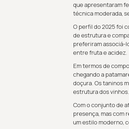
que apresentaram fen
técnica moderada, s
O perfil do 2025 foi
de estrutura e compa
preferiram associá-lo
entre fruta e acidez.
Em termos de compost
chegando a patamare
doçura. Os taninos m
estrutura dos vinhos
Com o conjunto de a
presença, mas com re
um estilo moderno, c