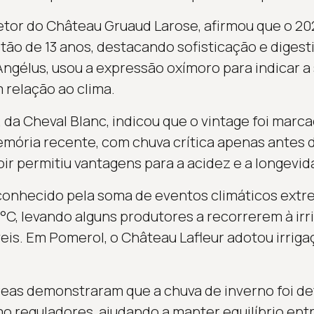
retor do Château Gruaud Larose, afirmou que o 20
tão de 13 anos, destacando sofisticação e digesti
ngélus, usou a expressão oxímoro para indicar a 
 relação ao clima.
, da Cheval Blanc, indicou que o vintage foi marc
ória recente, com chuva crítica apenas antes d
oir permitiu vantagens para a acidez e a longevid
conhecido pela soma de eventos climáticos extr
°C, levando alguns produtores a recorrerem à irr
veis. Em Pomerol, o Château Lafleur adotou irrig
reas demonstraram que a chuva de inverno foi de
o reguladores, ajudando a manter equilíbrio entr