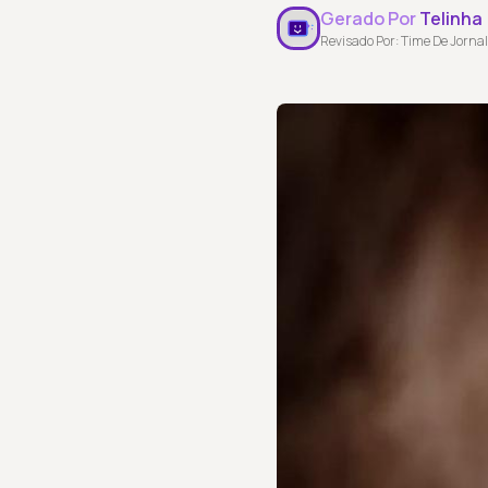
Gerado Por
Telinha
Revisado Por: Time De Jornal