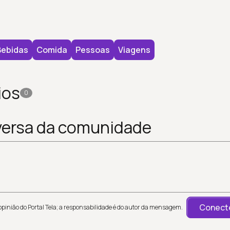
Bebidas
Comida
Pessoas
Viagens
ios
0
versa da comunidade
Conecte
inião do Portal Tela; a responsabilidade é do autor da mensagem.