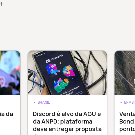
r!
BRASIL
BRASI
ia da
Discord é alvo da AGU e
Venta
da ANPD; plataforma
Bondi
deve entregar proposta
ponto