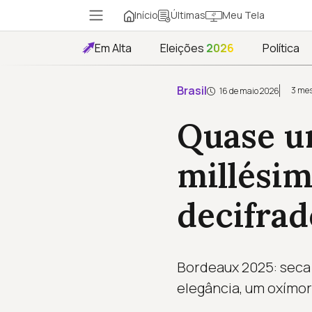
Início
Meu Tela
Últimas
Em Alta
Eleições
2026
Política
Brasil
3 mes
16 de maio 2026
Quase u
millési
decifrad
Bordeaux 2025: seca 
elegância, um oxímor