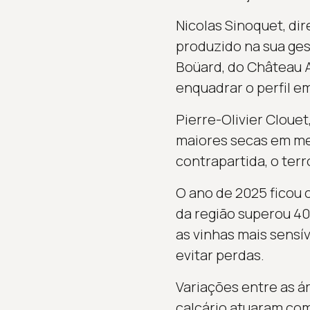
Nicolas Sinoquet, di
produzido na sua ges
Boüard, do Château A
enquadrar o perfil em
Pierre-Olivier Clouet
maiores secas em mem
contrapartida, o terr
O ano de 2025 ficou 
da região superou 40
as vinhas mais sensí
evitar perdas.
Variações entre as á
calcário atuaram com