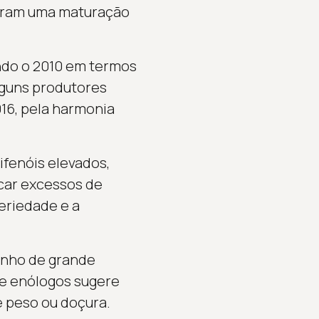
naram uma maturação
ndo o 2010 em termos
lguns produtores
016, pela harmonia
ifenóis elevados,
car excessos de
eriedade e a
inho de grande
de enólogos sugere
e peso ou doçura.